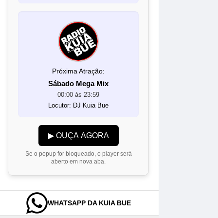
Próxima Atração:
Sábado Mega Mix
00:00 às 23:59
Locutor: DJ Kuia Bue
▶ OUÇA AGORA
Se o popup for bloqueado, o player será
aberto em nova aba.
WHATSAPP DA KUIA BUE