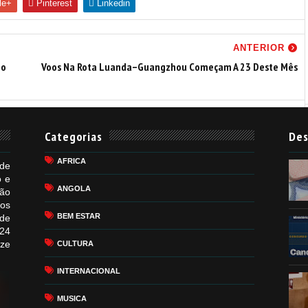
le+
Pinterest
Linkedin
ANTERIOR
Do
Voos Na Rota Luanda–Guangzhou Começam A 23 Deste Mês
Categorias
Des
AFRICA
de
o e
ANGOLA
ão
mos
BEM ESTAR
de
24
ize
CULTURA
INTERNACIONAL
MUSICA