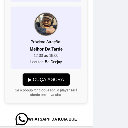
Próxima Atração:
Melhor Da Tarde
12:00 às 18:00
Locutor: Ba Deejay
▶ OUÇA AGORA
Se o popup for bloqueado, o player será
aberto em nova aba.
WHATSAPP DA KUIA BUE